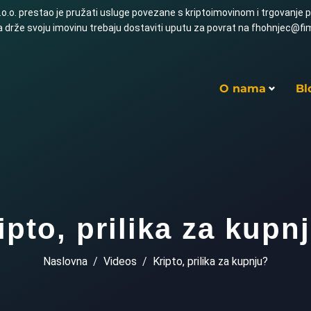
.o. prestao je pružati usluge povezane s kriptoimovinom i trgovanje p
 drže svoju imovinu trebaju dostaviti uputu za povrat na fhohnjec@f
O nama
Bl
ipto, prilika za kupn
Naslovna
Videos
Kripto, prilika za kupnju?