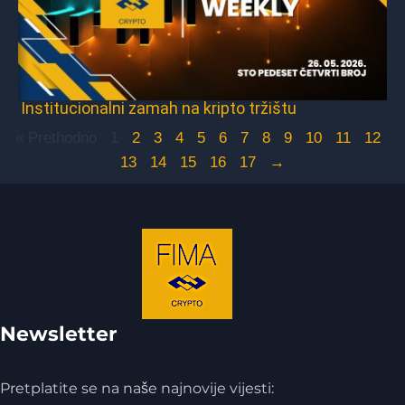
Institucionalni zamah na kripto tržištu
« Prethodno
1
2
3
4
5
6
7
8
9
10
11
12
13
14
15
16
17
→
Newsletter
Pretplatite se na naše najnovije vijesti: