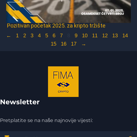
Pozitivan početak 2025. za kripto tržište
←
1
2
3
4
5
6
7
8
9
10
11
12
13
14
15
16
17
→
Newsletter
Pretplatite se na naše najnovije vijesti: