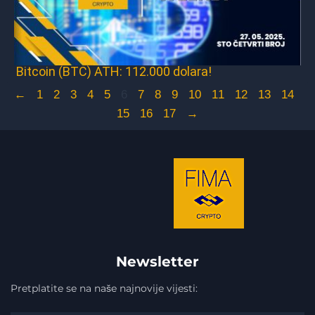
Bitcoin (BTC) ATH: 112.000 dolara!
←
1
2
3
4
5
6
7
8
9
10
11
12
13
14
15
16
17
→
Newsletter
Pretplatite se na naše najnovije vijesti: