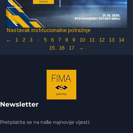
Nastavak institucionalne potražnje
←
1
2
3
4
5
6
7
8
9
10
11
12
13
14
15
16
17
→
Newsletter
Pretplatite se na naše najnovije vijesti: