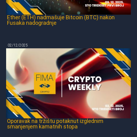
Ether (ETH) nadmašuje Bitcoin (BTC) nakon
Fusaka nadogradnje
02/12/2025
Oporavak na tržištu potaknut izglednim
smanjenjem kamatnih stopa