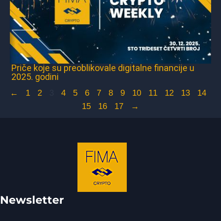
Priče koje su preoblikovale digitalne financije u
2025. godini
←
1
2
3
4
5
6
7
8
9
10
11
12
13
14
15
16
17
→
Newsletter